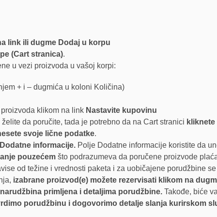
na link ili dugme Dodaj u korpu
pe (Cart stranica)
.
ene u vezi proizvoda u vašoj korpi:
njem + i – dugmića u koloni Količina)
roizvoda klikom na link
Nastavite kupovinu
 želite da poručite, tada je potrebno da na Cart stranici
kliknete
esete svoje lične podatke
.
 Dodatne informacije.
Polje Dodatne informacije koristite da u
aćanje pouzećem
što podrazumeva da poručene proizvode plaćate
vise od težine i vrednosti paketa i za uobičajene porudžbine s
nja,
izabrane proizvod(e) možete rezervisati klikom na dugm
narudžbina primljena i detaljima porudžbine.
Takođe, biće va
otvrdimo porudžbinu i dogovorimo detalje slanja kurirskom 