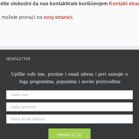
dite slobodni da nas kontaktirate korišćenjem
Kontakt stra
ja možete pronaći na
ovoj stranici
.
NEWSLETTER
Upišite vaše ime, prezime i email adresu i prvi saznajte o
Joga programima, popustima i novim proizvodima