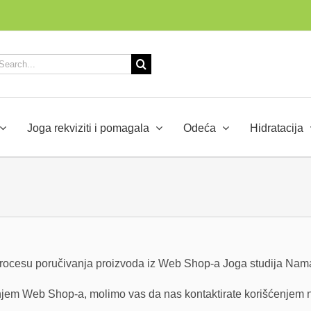
arch
:
Joga rekviziti i pomagala
Odeća
Hidratacija
rocesu poručivanja proizvoda iz Web Shop-a Joga studija Nam
enjem Web Shop-a, molimo vas da nas kontaktirate korišćenjem