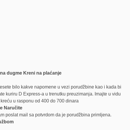
 na dugme Kreni na plaćanje
nesete bilo kakve napomene u vezi porudžbine kao i kada bi
 kuriru D Express-a u trenutku preuzimanja. Imajte u vidu
e kreću u rasponu od 400 do 700 dinara
e Naručite
m poslat mail sa potvrdom da je porudžbina primljena.
službom