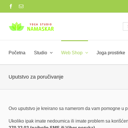
Skip
Facebook
Email
to
content
Se
for
Početna
Studio
Web Shop
Joga prostirke
Uputstvo za poručivanje
Ovo uputstvo je kreirano sa namerom da vam pomogne u p
Ukoliko ipak imate nedoumica ili imate problem sa korišć
270 32 02 (najbolje SMS ili Viber poruka)
.