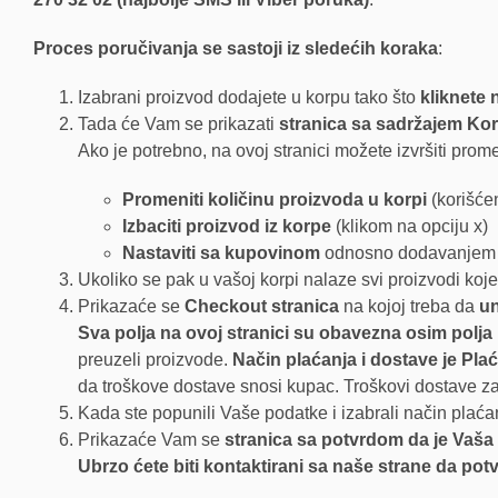
Proces poručivanja se sastoji iz sledećih koraka
:
Izabrani proizvod dodajete u korpu tako što
kliknete 
Tada će Vam se prikazati
stranica sa sadržajem Kor
Ako je potrebno, na ovoj stranici možete izvršiti prom
Promeniti količinu proizvoda u korpi
(korišće
Izbaciti proizvod iz korpe
(klikom na opciju x)
Nastaviti sa kupovinom
odnosno dodavanjem p
Ukoliko se pak u vašoj korpi nalaze svi proizvodi koje
Prikazaće se
Checkout stranica
na kojoj treba da
un
Sva polja na ovoj stranici su obavezna osim polja
preuzeli proizvode.
Način plaćanja i dostave je Pl
da troškove dostave snosi kupac. Troškovi dostave za
Kada ste popunili Vaše podatke i izabrali način plaća
Prikazaće Vam se
stranica sa potvrdom da je Vaša 
Ubrzo ćete biti kontaktirani sa naše strane da p