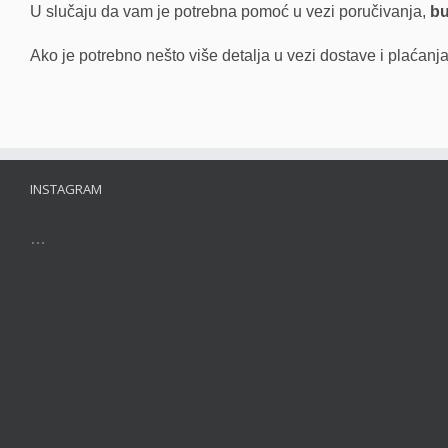
U slučaju da vam je potrebna pomoć u vezi poručivanja,
bu
Ako je potrebno nešto više detalja u vezi dostave i plaćan
INSTAGRAM
…