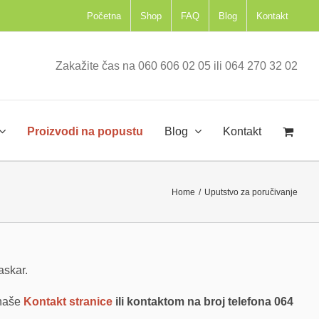
Početna
Shop
FAQ
Blog
Kontakt
Zakažite čas na 060 606 02 05 ili 064 270 32 02
Proizvodi na popustu
Blog
Kontakt
Home
/
Uputstvo za poručivanje
askar.
 naše
Kontakt stranice
ili kontaktom na broj telefona 064