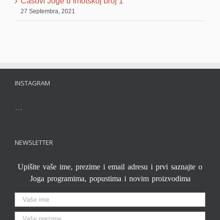
Časovi Joge u Imotskoj broj 1
27 Septembra, 2021
INSTAGRAM
…
NEWSLETTER
Upišite vaše ime, prezime i email adresu i prvi saznajte o
Joga programima, popustima i novim proizvodima