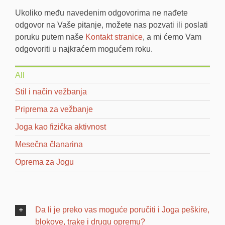
Ukoliko među navedenim odgovorima ne nađete
odgovor na Vaše pitanje, možete nas pozvati ili poslati
poruku putem naše
Kontakt stranice
, a mi ćemo Vam
odgovoriti u najkraćem mogućem roku.
All
Stil i način vežbanja
Priprema za vežbanje
Joga kao fizička aktivnost
Mesečna članarina
Oprema za Jogu
Da li je preko vas moguće poručiti i Joga peškire,
blokove, trake i drugu opremu?