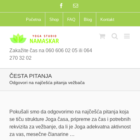
Skip
Facebook
Email
to
content
Početna
Shop
FAQ
Blog
Kontakt
Zakažite čas na 060 606 02 05 ili 064
270 32 02
ČESTA PITANJA
Odgovori na najčešća pitanja vežbača
Pokušali smo da odgovorimo na najčešća pitanja koja
se tiču strukture Joga časa, pripreme za čas i potrebnih
rekvizita za vežbanje, da li je Joga adekvatna aktivnost
za vas, mesečne članarine …