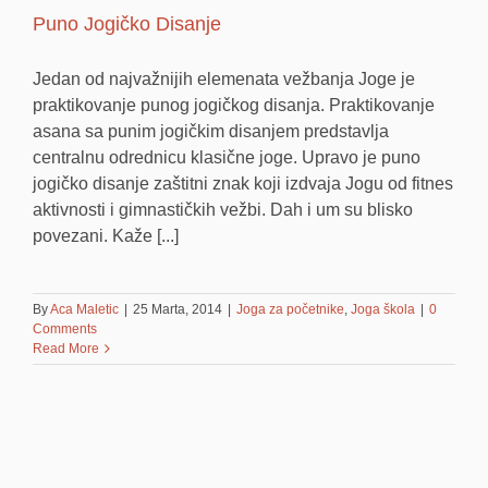
Puno Jogičko Disanje
Jedan od najvažnijih elemenata vežbanja Joge je
praktikovanje punog jogičkog disanja. Praktikovanje
asana sa punim jogičkim disanjem predstavlja
centralnu odrednicu klasične joge. Upravo je puno
jogičko disanje zaštitni znak koji izdvaja Jogu od fitnes
aktivnosti i gimnastičkih vežbi. Dah i um su blisko
povezani. Kaže [...]
By
Aca Maletic
|
25 Marta, 2014
|
Joga za početnike
,
Joga škola
|
0
Comments
Read More