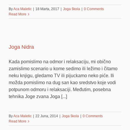
By
Aca Maletic
|
18 Marta, 2017
|
Joga škola
|
0 Comments
Read More
Joga Nidra
Kada pomislimo na odmor i relaksaciju, mi obično
zamislimo scenario u kome sedimo ili ležimo i čitamo
neku knjigu, gledamo TV ili pijuckamo neko piće. Ili
možda pomislimo na dug san kao sredstvo koje vodi
potpunom odmoru i relaksaciji. Međutim, posebna
tehnika Joge zvana Joga [...]
By
Aca Maletic
|
22 Juna, 2014
|
Joga škola
|
0 Comments
Read More