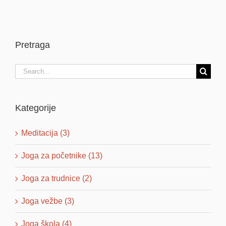
Pretraga
Search
for:
Kategorije
Meditacija (3)
Joga za početnike (13)
Joga za trudnice (2)
Joga vežbe (3)
Joga škola (4)