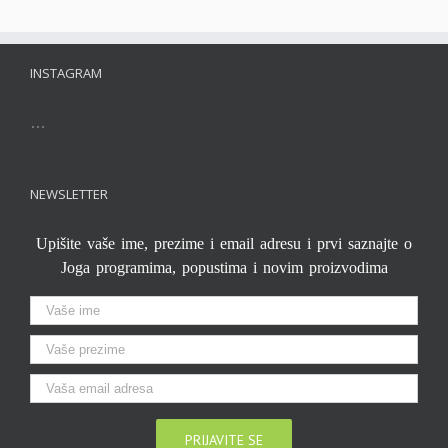
INSTAGRAM
…
NEWSLETTER
Upišite vaše ime, prezime i email adresu i prvi saznajte o
Joga programima, popustima i novim proizvodima