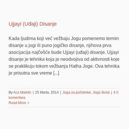
Ujjayi (Uđaji) Disanje
Kada ljudima koji već vežbaju Jogu pomenemo termin
disanje u jogi ili puno jogičko disanje, njihova prva
asocijacija najčešće bude Ujjayi (uđaji) disanje. Ujjayi
disanje je tehnika koja je neodvojiva od aktivnosti koje
se praktikuju tokom vežbanja Hatha Joge. Ova tehnika
je prisutna sve vreme [...]
By
Aca Maletic
|
25 Marta, 2014
|
Joga za početnike
,
Joga škola
|
4 0
komentara
Read More