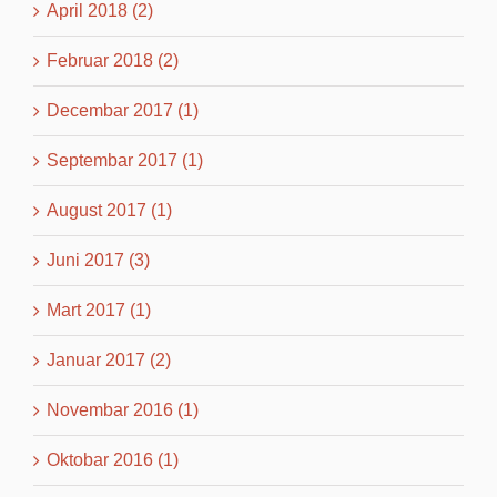
April 2018 (2)
Februar 2018 (2)
Decembar 2017 (1)
Septembar 2017 (1)
August 2017 (1)
Juni 2017 (3)
Mart 2017 (1)
Januar 2017 (2)
Novembar 2016 (1)
Oktobar 2016 (1)