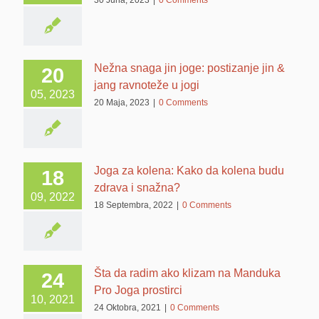
Nežna snaga jin joge: postizanje jin &
20
jang ravnoteže u jogi
05, 2023
20 Maja, 2023
|
0 Comments
Joga za kolena: Kako da kolena budu
18
zdrava i snažna?
09, 2022
18 Septembra, 2022
|
0 Comments
Šta da radim ako klizam na Manduka
24
Pro Joga prostirci
10, 2021
24 Oktobra, 2021
|
0 Comments