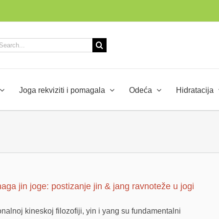
arch
:
Joga rekviziti i pomagala
Odeća
Hidratacija
ga jin joge: postizanje jin & jang ravnoteže u jogi
onalnoj kineskoj filozofiji, yin i yang su fundamentalni