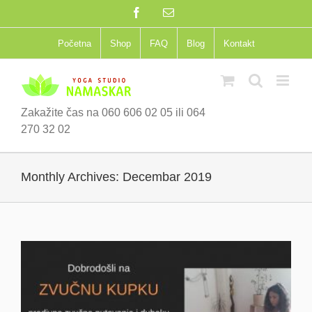
Skip
Facebook
Email
to
content
Početna
Shop
FAQ
Blog
Kontakt
Zakažite čas na 060 606 02 05 ili 064
270 32 02
Monthly Archives:
Decembar 2019