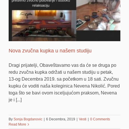
Nova zvučna kupka u našem studiju
Dragi prijatelji, Obaveštavamo vas da će se druga po
redu zvučna kupka održati u našem studiju u petak,
13-og Decembra 2019. sa početkom u 18 sati. Zvučnu
kupku će voditi naša koleginica Nevena Nikolić. Pored
toga što se bavi ovom isceljujućom praksom, Nevena
je i [...]
By
Sonja Bogdanovic
|
6 Decembra, 2019
|
Vesti
|
0 Comments
Read More