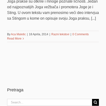
Joga prakse su otkrile i mnoge poznate ličnosti. Jedan
od najpoznatijih Joga vežbača i promotera Joge je i
Sting. U ovom tekstu vam prenosimo veći deo intervjua
sa Stingom u kome on opisuje svoju Joga praksu, [...]
By
Aca Maletic
|
18 Aprila, 2014
|
Razni tekstovi
|
0 Comments
Read More
Pretraga
Search