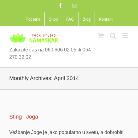
Skip
Facebook
Email
to
content
Početna
Shop
FAQ
Blog
Kontakt
Zakažite čas na 060 606 02 05 ili 064
270 32 02
Monthly Archives:
April 2014
Sting i Joga
Vežbanje Joge je jako popularno u svetu, a dobrobiti