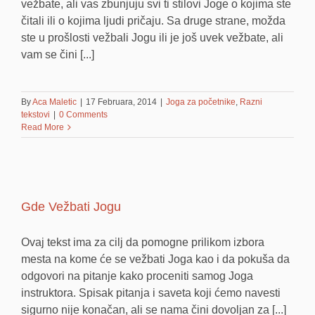
vežbate, ali vas zbunjuju svi ti stilovi Joge o kojima ste
čitali ili o kojima ljudi pričaju. Sa druge strane, možda
ste u prošlosti vežbali Jogu ili je još uvek vežbate, ali
vam se čini [...]
By
Aca Maletic
|
17 Februara, 2014
|
Joga za početnike
,
Razni
tekstovi
|
0 Comments
Read More
Gde Vežbati Jogu
Ovaj tekst ima za cilj da pomogne prilikom izbora
mesta na kome će se vežbati Joga kao i da pokuša da
odgovori na pitanje kako proceniti samog Joga
instruktora. Spisak pitanja i saveta koji ćemo navesti
sigurno nije konačan, ali se nama čini dovoljan za [...]