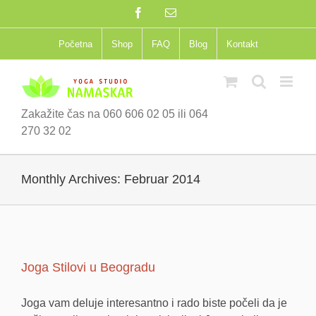
Skip
Facebook
Email
to
content
Početna
Shop
FAQ
Blog
Kontakt
Zakažite čas na 060 606 02 05 ili 064
270 32 02
Monthly Archives:
Februar 2014
Joga Stilovi u Beogradu
Joga vam deluje interesantno i rado biste počeli da je