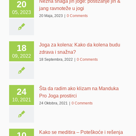
Nežna snaga jin joge: postizanje jin &
20
jang ravnoteže u jogi
05, 2023
20 Maja, 2023
|
0 Comments
Joga za kolena: Kako da kolena budu
18
zdrava i snažna?
09, 2022
18 Septembra, 2022
|
0 Comments
Šta da radim ako klizam na Manduka
24
Pro Joga prostirci
10, 2021
24 Oktobra, 2021
|
0 Comments
Kako se meditira – Poteškoće i rešenja
10