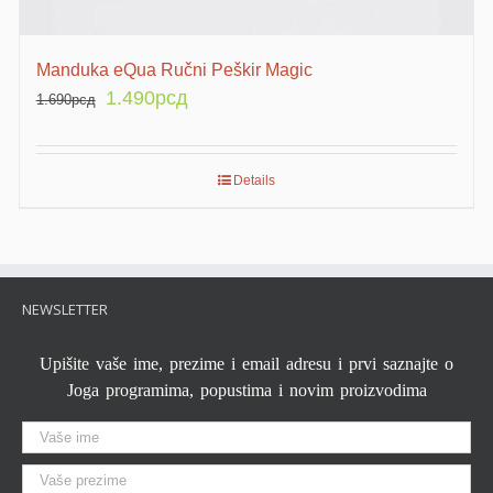
Manduka eQua Ručni Peškir Magic
1.490
рсд
1.690
рсд
Details
NEWSLETTER
Upišite vaše ime, prezime i email adresu i prvi saznajte o
Joga programima, popustima i novim proizvodima