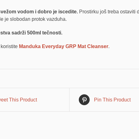
vežom vodom i dobro je iscedite.
Prostirku još treba ostaviti 
gde je slobodan protok vazduha.
va sadrži 500ml tečnosti.
oristite
Manduka Everyday GRP Mat Cleanser
.
eet This Product
Pin This Product