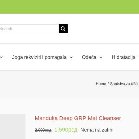
arch
:
Joga rekviziti i pomagala
Odeća
Hidratacija
Home
/
Sredstva za čišće
Manduka Deep GRP Mat Cleanser
1.590
рсд
Nema na zalihi
2.090
рсд