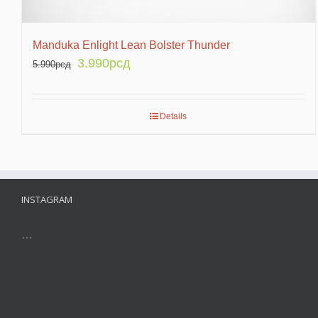
Manduka Enlight Lean Bolster Thunder
3.990
рсд
5.990
рсд
Details
INSTAGRAM
…