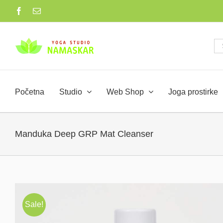
Skip
Facebook
Email
to
content
Se
for
Početna
Studio
Web Shop
Joga prostirke
Manduka Deep GRP Mat Cleanser
Sale!