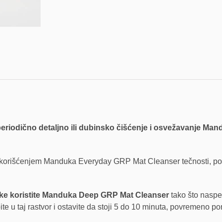
iodično detaljno ili dubinsko čišćenje i osvežavanje Mand
rišćenjem Manduka Everyday GRP Mat Cleanser tečnosti, potrebn
ke koristite Manduka Deep GRP Mat Cleanser
tako što naspe
 u taj rastvor i ostavite da stoji 5 do 10 minuta, povremeno pom