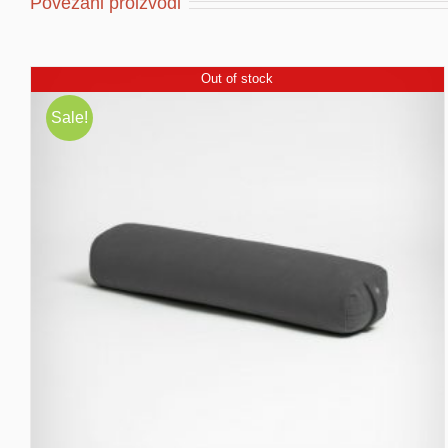
Povezani proizvodi
Out of stock
Sale!