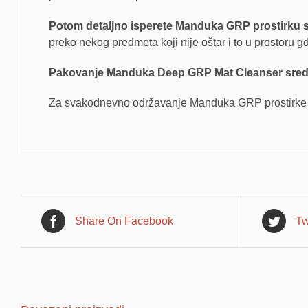
Potom detaljno isperete Manduka GRP prostirku s
preko nekog predmeta koji nije oštar i to u prostoru 
Pakovanje Manduka Deep GRP Mat Cleanser sredst
Za svakodnevno održavanje Manduka GRP prostirke k
Share On Facebook
Tw