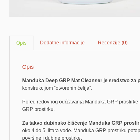
Dodatne informacije
Recenzije (0)
Opis
Opis
Manduka Deep GRP Mat Cleanser je sredstvo za per
konstrukcijom “otvorenih ćelija”.
Pored redovnog održavanja Manduka GRP prostirke ko
GRP prostirku.
Za takvo dubinsko čišćenje Manduka GRP prostir
oko 4 do 5 litara vode. Manduka GRP prostirku potopite
površine i dubine prostirke.