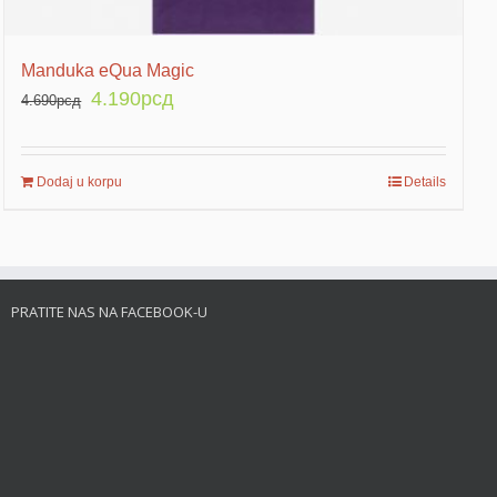
Manduka eQua Magic
4.190
рсд
4.690
рсд
Dodaj u korpu
Details
PRATITE NAS NA FACEBOOK-U