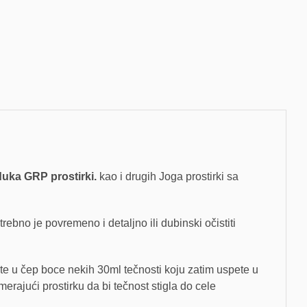
uka GRP prostirki.
kao i drugih Joga prostirki sa
o je povremeno i detaljno ili dubinski očistiti
te u čep boce nekih 30ml tečnosti koju zatim uspete u
erajući prostirku da bi tečnost stigla do cele