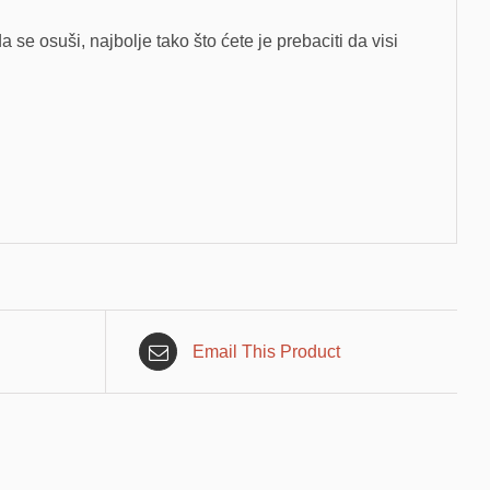
da se osuši, najbolje tako što ćete je prebaciti da visi
Email This Product