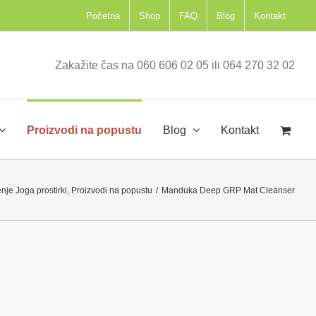
Početna
Shop
FAQ
Blog
Kontakt
Zakažite čas na 060 606 02 05 ili 064 270 32 02
Proizvodi na popustu
Blog
Kontakt
nje Joga prostirki
,
Proizvodi na popustu
/
Manduka Deep GRP Mat Cleanser