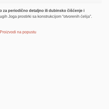
a periodično detaljno ili dubinsko čišćenje i
ugih Joga prostirki sa konstrukcijom “otvorenih ćelija”.
Proizvodi na popustu